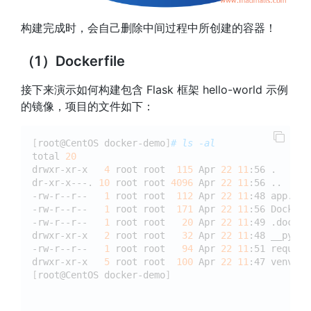
构建完成时，会自己删除中间过程中所创建的容器！
（1）Dockerfile
接下来演示如何构建包含 Flask 框架 hello-world 示例
的镜像，项目的文件如下：
[
root@CentOS docker-demo
]
# ls -al
total 
20
drwxr-xr-x   
4
 root root  
115
 Apr 
22
11
:56 .

dr-xr-x---. 
10
 root root 
4096
 Apr 
22
11
:56 ..

-rw-r--r--   
1
 root root  
112
 Apr 
22
11
:48 app.py

-rw-r--r--   
1
 root root  
171
 Apr 
22
11
:56 Dockerfi
-rw-r--r--   
1
 root root   
20
 Apr 
22
11
:49 .docker
drwxr-xr-x   
2
 root root   
32
 Apr 
22
11
:48 __pycach
-rw-r--r--   
1
 root root   
94
 Apr 
22
11
:51 require
drwxr-xr-x   
5
 root root  
100
 Apr 
22
11
[
root@CentOS docker-demo
]