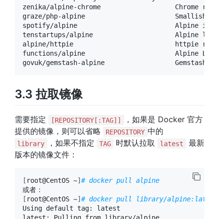
zenika/alpine-chrome                   Chrome runn
graze/php-alpine                       Smallish ph
spotify/alpine                         Alpine imag
tenstartups/alpine                     Alpine linu
alpine/httpie                          httpie runn
functions/alpine                       Alpine Linu
govuk/gemstash-alpine                  Gemstash se
3.3 拉取镜像
需要指定
，如果是 Docker 官方
[REPOSITORY[:TAG]]
提供的镜像，则可以省略
中的
REPOSITORY
，如果不指定
时默认拉取
最新
library
TAG
latest
版本的镜像文件：
[
root@CentOS ~
]
# docker pull alpine
[
root@CentOS ~
]
# docker pull library/alpine:latest
Using default tag: latest

latest: Pulling from library/alpine
