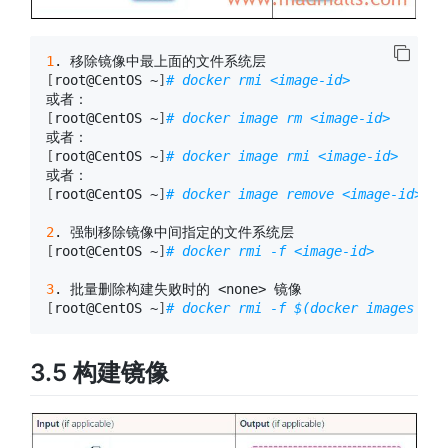
1
[
root@CentOS ~
]
# docker rmi <image-id>
[
root@CentOS ~
]
# docker image rm <image-id>
[
root@CentOS ~
]
# docker image rmi <image-id>
[
root@CentOS ~
]
# docker image remove <image-id>
2
[
root@CentOS ~
]
# docker rmi -f <image-id>
3
[
root@CentOS ~
]
# docker rmi -f $(docker images -f 
3.5 构建镜像