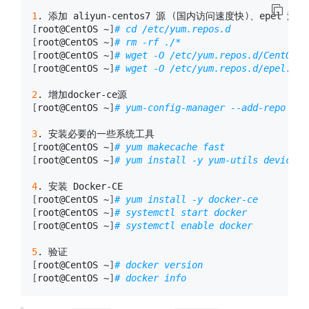
1
. 添加 aliyun-centos7 源 
(
国内访问速度快
)
[
root@CentOS ~
]
# cd /etc/yum.repos.d
[
root@CentOS ~
]
# rm -rf ./*
[
root@CentOS ~
]
# wget -O /etc/yum.repos.d/CentOS-B
[
root@CentOS ~
]
# wget -O /etc/yum.repos.d/epel.rep
2
[
root@CentOS ~
]
# yum-config-manager --add-repo htt
3
[
root@CentOS ~
]
# yum makecache fast
[
root@CentOS ~
]
# yum install -y yum-utils device-m
4
[
root@CentOS ~
]
# yum install -y docker-ce
[
root@CentOS ~
]
# systemctl start docker
[
root@CentOS ~
]
# systemctl enable docker
5
[
root@CentOS ~
]
# docker version
[
root@CentOS ~
]
# docker info