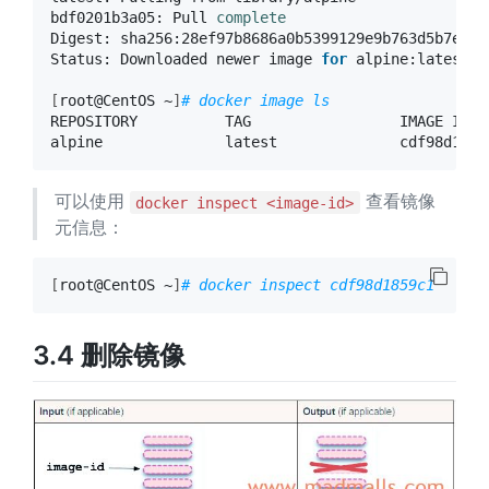
bdf0201b3a05: Pull 
complete
Digest: sha256:28ef97b8686a0b5399129e9b763d5b7e5ff
Status: Downloaded newer image 
for
 alpine:latest

[
root@CentOS ~
]
# docker image ls
REPOSITORY          TAG                 IMAGE ID  
alpine              latest              cdf98d1859
可以使用
查看镜像
docker inspect <image-id>
元信息：
[
root@CentOS ~
]
# docker inspect cdf98d1859c1
3.4 删除镜像