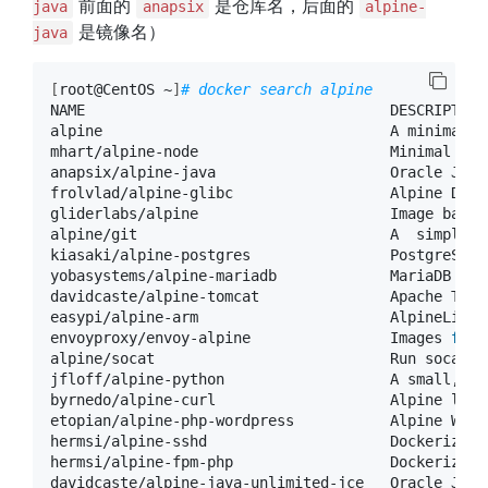
前面的
是仓库名，后面的
java
anapsix
alpine-
是镜像名）
java
[
root@CentOS ~
]
# docker search alpine
NAME                                   DESCRIPTION
alpine                                 A minimal D
mhart/alpine-node                      Minimal Nod
anapsix/alpine-java                    Oracle Java
frolvlad/alpine-glibc                  Alpine Dock
gliderlabs/alpine                      Image based
alpine/git                             A  simple g
kiasaki/alpine-postgres                PostgreSQL 
yobasystems/alpine-mariadb             MariaDB run
davidcaste/alpine-tomcat               Apache Tomc
easypi/alpine-arm                      AlpineLinux
envoyproxy/envoy-alpine                Images 
for
 
alpine/socat                           Run socat 
c
jfloff/alpine-python                   A small, mo
byrnedo/alpine-curl                    Alpine linu
etopian/alpine-php-wordpress           Alpine Word
hermsi/alpine-sshd                     Dockerize y
hermsi/alpine-fpm-php                  Dockerize y
davidcaste/alpine-java-unlimited-jce   Oracle Java