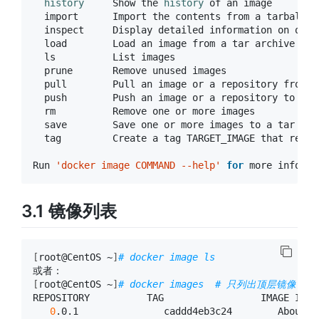
history
     Show the 
history
 of an image

  import      Import the contents from a tarball t
  inspect     Display detailed information on one o
  load        Load an image from a tar archive or S
  ls          List images

  prune       Remove unused images

  pull        Pull an image or a repository from a 
  push        Push an image or a repository to a re
  rm          Remove one or more images

  save        Save one or more images to a tar arc
  tag         Create a tag TARGET_IMAGE that refers
Run 
'docker image COMMAND --help'
for
3.1 镜像列表
[
root@CentOS ~
]
# docker image ls
[
root@CentOS ~
]
# docker images  # 只列出顶层镜像
REPOSITORY          TAG                 IMAGE ID  
0
.0.1               caddd4eb3c24        About a