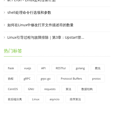
shell处理命令行选项和参数
如何在Linux中修改打开文件描述符的数量
Linux引导过程与故障排除｜第3章：Upstart管...
热门标签
flask
vuejs
API
RESTful
golang
爬虫
协程
gRPC
grpc-go
Protocol Buffers
protoc
CentOS
GNU
requests
算法
数据结构
前后端分离
Linux
asyncio
排序算法