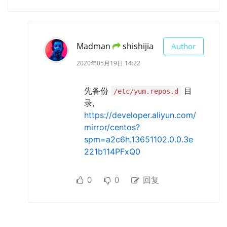
Madman
shishijia
Author
2020年05月19日 14:22
先备份
目
/etc/yum.repos.d
录,
https://developer.aliyun.com/
mirror/centos?
spm=a2c6h.13651102.0.0.3e
221b114PFxQ0
0
0
回复