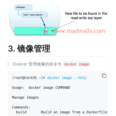
3. 镜像管理
Dokcer 管理镜像的命令为
docker image
[
root@CentOS ~
]
# docker image --help
Usage:  docker image COMMAND

Manage images

Commands:

  build       Build an image from a Dockerfile
