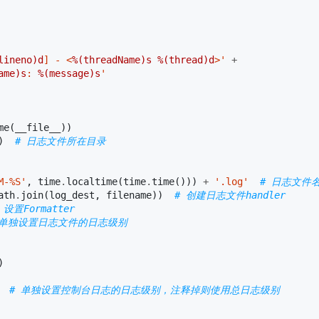
lineno)d
] - <
%(threadName)s
%(thread)d
>'
+
ame)s
: 
%(message)s
'
me
(
__file__
))
)
# 日志文件所在目录
M-%S'
,
time
.
localtime
(
time
.
time
()))
+
'.log'
# 日志文件
ath
.
join
(
log_dest
,
filename
))
# 创建日志文件handler
 设置Formatter
 单独设置日志文件的日志级别
)
ing.INFO)  # 单独设置控制台日志的日志级别，注释掉则使用总日志级别