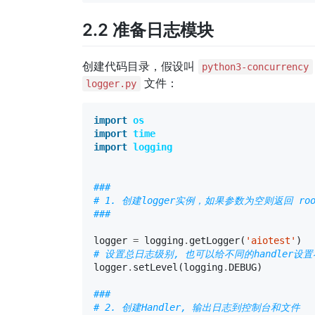
2.2 准备日志模块
创建代码目录，假设叫
python3-concurrency
文件：
logger.py
import
os
import
time
import
logging
###
# 1. 创建logger实例，如果参数为空则返回 root
###
logger
=
logging
.
getLogger
(
'aiotest'
)
# 设置总日志级别, 也可以给不同的handler设
logger
.
setLevel
(
logging
.
DEBUG
)
###
# 2. 创建Handler, 输出日志到控制台和文件