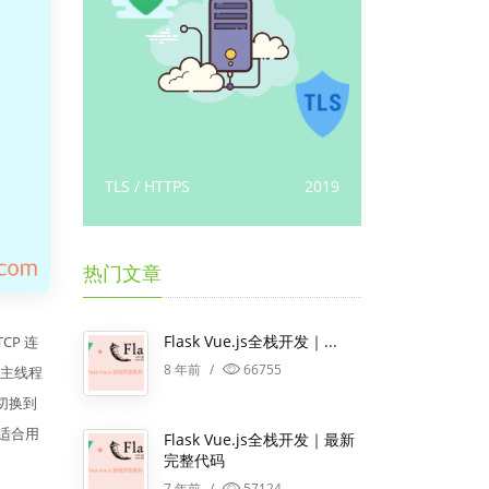
2018
TLS / HTTPS
2019
gRPC / micro
热门文章
Flask Vue.js全栈开发｜...
CP 连
8 年前
/
66755
个主线程
切换到
型适合用
Flask Vue.js全栈开发｜最新
完整代码
7 年前
/
57124