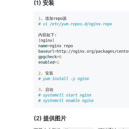
(1) 安装
1
# vi /etc/yum.repos.d/nginx.repo
[
nginx
]
name
=
baseurl
=
http://nginx.org/packages/cento
gpgcheck
=
0
enabled
=
1
2
# yum install -y nginx
3
# systemctl start nginx
# systemctl enable nginx
(2) 提供图片