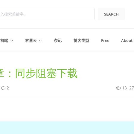
SEARCH
前端
容器云
杂记
博客类型
Free
About
第3章：同步阻塞下载
2
1312
Python3
全栈开发
数据结构与算法
前后端分离Web