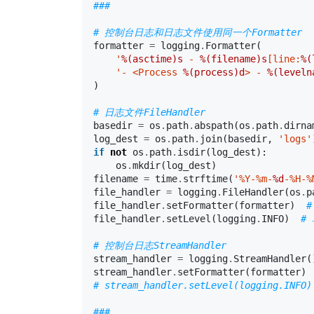
###
# 控制台日志和日志文件使用同一个Formatter
formatter
=
logging
.
Formatter
(
'
%(asctime)s
 - 
%(filename)s
[line:
%(
'- <Process 
%(process)d
> - 
%(leveln
)
# 日志文件FileHandler
basedir
=
os
.
path
.
abspath
(
os
.
path
.
dirna
log_dest
=
os
.
path
.
join
(
basedir
,
'logs'
if
not
os
.
path
.
isdir
(
log_dest
):
os
.
mkdir
(
log_dest
)
filename
=
time
.
strftime
(
'%Y-%m-
%d
-%H-%
file_handler
=
logging
.
FileHandler
(
os
.
p
file_handler
.
setFormatter
(
formatter
)
#
file_handler
.
setLevel
(
logging
.
INFO
)
#
# 控制台日志StreamHandler
stream_handler
=
logging
.
StreamHandler
(
stream_handler
.
setFormatter
(
formatter
)
# stream_handler.setLevel(logg
###