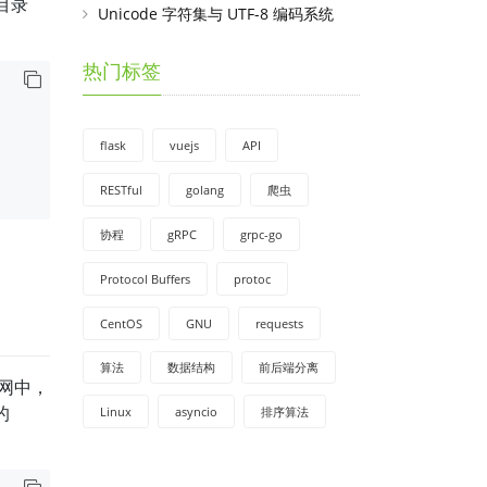
目录
Unicode 字符集与 UTF-8 编码系统
热门标签
flask
vuejs
API
RESTful
golang
爬虫
协程
gRPC
grpc-go
Protocol Buffers
protoc
CentOS
GNU
requests
算法
数据结构
前后端分离
联网中，
的
Linux
asyncio
排序算法