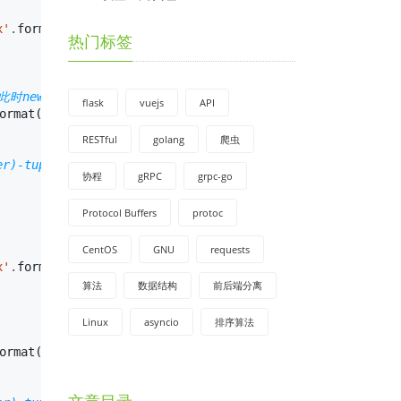
'
.
format
(
dst_height
,
src_height
))
热门标签
此时new_src_width=1281，可能四周会有一条黑线
flask
vuejs
API
ormat
(
new_src_width
,
src_width
))
RESTful
golang
爬虫
r)-tuple
协程
gRPC
grpc-go
Protocol Buffers
protoc
CentOS
GNU
requests
'
.
format
(
dst_width
,
src_width
))
算法
数据结构
前后端分离
Linux
asyncio
排序算法
ormat
(
new_src_height
,
src_height
))