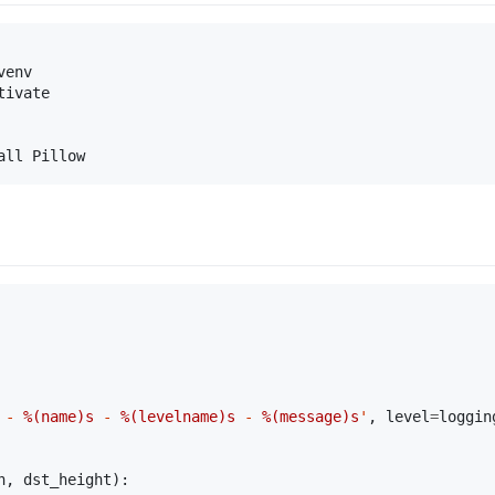
env

ivate

 - 
%(name)s
 - 
%(levelname)s
 - 
%(message)s
'
,
level
=
loggin
h
,
dst_height
):