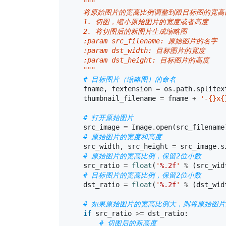
"""
    将原始图片的宽高比例调整到跟目标图的宽
    1. 切图，缩小原始图片的宽度或者高度
    2. 将切图后的新图片生成缩略图
    :param src_filename: 原始图片的名字
    :param dst_width: 目标图片的宽度
    :param dst_height: 目标图片的高度
    """
# 目标图片（缩略图）的命名
fname
,
fextension
=
os
.
path
.
splitex
thumbnail_filename
=
fname
+
'-{}x{
# 打开原始图片
src_image
=
Image
.
open
(
src_filename
# 原始图片的宽度和高度
src_width
,
src_height
=
src_image
.
s
# 原始图片的宽高比例，保留2位小数
src_ratio
=
float
(
'
%.2f
'
%
(
src_wid
# 目标图片的宽高比例，保留2位小数
dst_ratio
=
float
(
'
%.2f
'
%
(
dst_wid
# 如果原始图片的宽高比例大，则将原始图
if
src_ratio
>=
dst_ratio
:
# 切图后的新高度