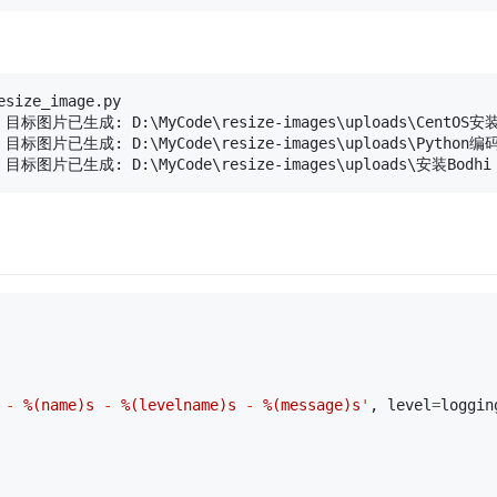
size_image.py

 - 目标图片已生成: D:\MyCode\resize-images\uploads\CentOS安装S
O - 目标图片已生成: D:\MyCode\resize-images\uploads\Python编码
 - 
%(name)s
 - 
%(levelname)s
 - 
%(message)s
'
,
level
=
loggin