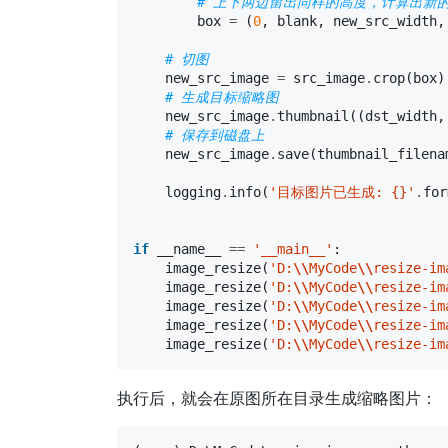
# 上下两边留出同样的高度，计算出新的 box: Th
box
=
(
0
,
blank
,
new_src_width
,
# 切图
new_src_image
=
src_image
.
crop
(
box
)
# 生成目标缩略图
new_src_image
.
thumbnail
((
dst_width
,
# 保存到磁盘上
new_src_image
.
save
(
thumbnail_filena
logging
.
info
(
'目标图片已生成: {}'
.
for
if
__name__
==
'__main__'
:
image_resize
(
'D:
\\
MyCode
\\
resize-im
image_resize
(
'D:
\\
MyCode
\\
resize-im
image_resize
(
'D:
\\
MyCode
\\
resize-im
image_resize
(
'D:
\\
MyCode
\\
resize-im
image_resize
(
'D:
\\
MyCode
\\
resize-im
执行后，就会在原图所在目录生成缩略图片：