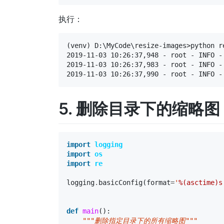
执行：
(venv) D:\MyCode\resize-images>python re
2019-11-03 10:26:37,948 - root - INFO
2019-11-03 10:26:37,983 - root - INF
5. 删除目录下的缩略图
import
logging
import
os
import
re
logging
.
basicConfig
(
format
=
'
%(asctime)s
def
main
():
"""删除指定目录下的所有缩略图"""