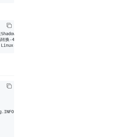
hadowSocks-min-480x270.png

转换-480x270.png

g
.
INFO
)