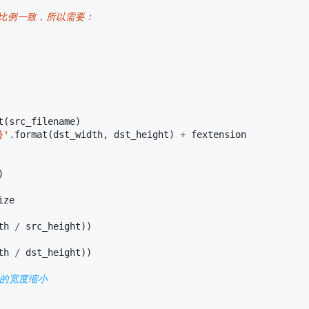
高比例一致，所以需要：
t
(
src_filename
)
}'
.
format
(
dst_width
,
dst_height
)
+
fextension
)
ize
th
/
src_height
))
th
/
dst_height
))
片的宽度缩小