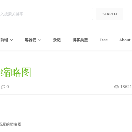
SEARCH
前端
容器云
杂记
博客类型
Free
About
的缩略图
0
1362
Python3
全栈开发
数据结构与算法
前后端分离Web
度和高度的缩略图