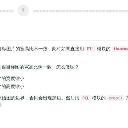
目标图片的宽高比不一致，此时如果直接用
模块的
排序 / 查找
2018
Flask / Vue.js
PIL
thumbn
到跟目标图的宽高比例一致，怎么做呢？
片的宽度缩小
片的高度缩小
原始图的边界，否则会出现黑边。然后用
模块的
PIL
crop()
可