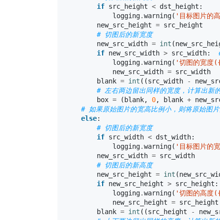
if
src_height
<
dst_height
:
logging
.
warning
(
'目标图片的高度
new_src_height
=
src_height
# 切图后的新宽度
new_src_width
=
int
(
new_src_hei
if
new_src_width
>
src_width
:
logging
.
warning
(
'切图的宽度({
new_src_width
=
src_width
blank
=
int
((
src_width
-
new_sr
# 左右两边留出同样的宽度，计算出新的 box: Th
box
=
(
blank
,
0
,
blank
+
new_sr
# 如果原始图片的宽高比例小，则将原始图
else
:
# 切图后的新宽度
if
src_width
<
dst_width
:
logging
.
warning
(
'目标图片的宽度
new_src_width
=
src_width
# 切图后的新高度
new_src_height
=
int
(
new_src_wi
if
new_src_height
>
src_height
:
logging
.
warning
(
'切图的高度({
new_src_height
=
src_height
blank
=
int
((
src_height
-
new_s