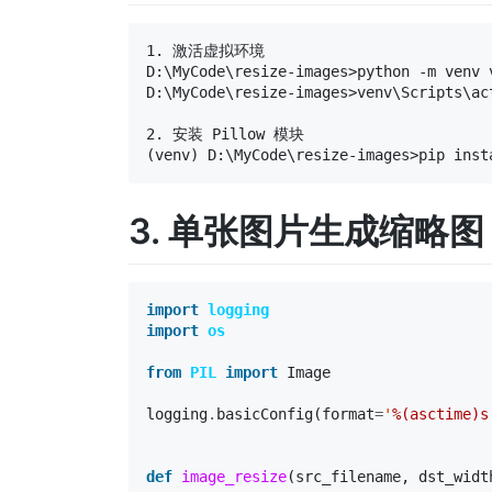
1. 激活虚拟环境

D:\MyCode\resize-images>python -m venv v
D:\MyCode\resize-images>venv\Scripts\act
2. 安装 Pillow 模块

3. 单张图片生成缩略图
import
logging
import
os
from
PIL
import
Image
logging
.
basicConfig
(
format
=
'
%(asctime)s
def
image_resize
(
src_filename
,
dst_widt