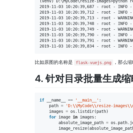
(venv) D:\MyCode\resize-images>python re
2019-11-03 10:20:39,687 - root - INFO
2019-11-03 10:20:39,712 - root - INFO
2019-11-03 10:20:39,713 - root - 
2019-11-03 10:20:39,748 - root - INFO
2019-11-03 10:20:39,749 - root - 
2019-11-03 10:20:39,790 - root - INFO
2019-11-03 10:20:39,791 - root - 
比如原图的名称是
，那么缩
flask-vuejs.png
4. 针对目录批量生成
if
__name__
==
'__main__'
:
path
=
'D:
\\
MyCode
\\
resize-images
\\
images
=
os
.
listdir
(
path
)
for
image
in
images
:
absolute_image_path
=
os
.
path
.
j
image_resize
(
absolute_image_pat