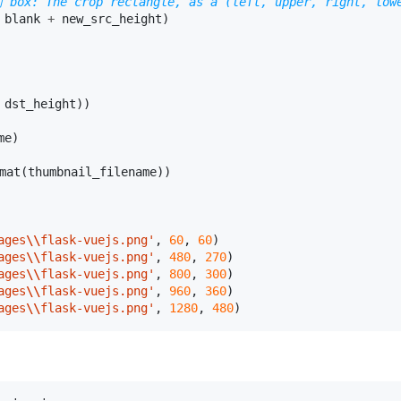
e crop rectangle, as a (left, upper, right, lowe
blank
+
new_src_height
)
dst_height
))
me
)
mat
(
thumbnail_filename
))
ages
\\
flask-vuejs.png'
,
60
,
60
)
ages
\\
flask-vuejs.png'
,
480
,
270
)
ages
\\
flask-vuejs.png'
,
800
,
300
)
ages
\\
flask-vuejs.png'
,
960
,
360
)
ages
\\
flask-vuejs.png'
,
1280
,
480
)