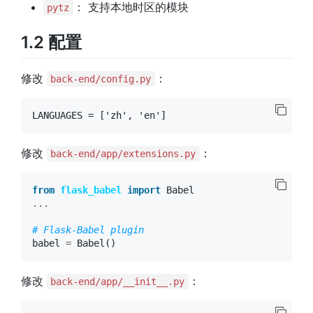
： 支持本地时区的模块
pytz
1.2 配置
修改
：
back-end/config.py
修改
：
back-end/app/extensions.py
from
flask_babel
import
Babel
...
# Flask-Babel plugin
babel
=
Babel
()
修改
：
back-end/app/__init__.py