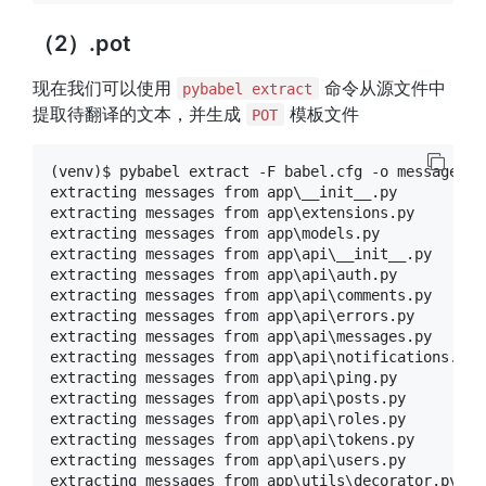
（2）.pot
现在我们可以使用
命令从源文件中
pybabel extract
提取待翻译的文本，并生成
模板文件
POT
(venv)$ pybabel extract -F babel.cfg -o messages.po
extracting messages from app\__init__.py

extracting messages from app\extensions.py

extracting messages from app\models.py

extracting messages from app\api\__init__.py

extracting messages from app\api\auth.py

extracting messages from app\api\comments.py

extracting messages from app\api\errors.py

extracting messages from app\api\messages.py

extracting messages from app\api\notifications.py

extracting messages from app\api\ping.py

extracting messages from app\api\posts.py

extracting messages from app\api\roles.py

extracting messages from app\api\tokens.py

extracting messages from app\api\users.py

extracting messages from app\utils\decorator.py
