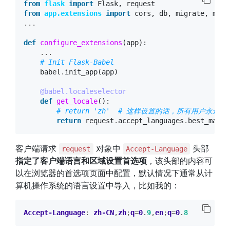
from
flask
import
Flask
,
request
from
app.extensions
import
cors
,
db
,
migrate
,
mail
...
def
configure_extensions
(
app
):
...
# Init Flask-Babel
babel
.
init_app
(
app
)
@babel.localeselector
def
get_locale
():
# return 'zh'  # 这样设置的话，所有用户永远
return
request
.
accept_languages
.
best_match
客户端请求
对象中
头部
request
Accept-Language
指定了客户端语言和区域设置首选项
，该头部的内容可
以在浏览器的首选项页面中配置，默认情况下通常从计
算机操作系统的语言设置中导入，比如我的：
Accept-Language
:
zh-CN
,
zh
;
q
=
0
.
9
,
en
;
q
=
0
.
8