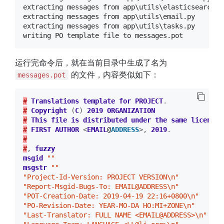
extracting messages from app\utils\elasticsearch.py
extracting messages from app\utils\email.py

extracting messages from app\utils\tasks.py

运行完命令后，就在当前目录中生成了名为
的文件，内容类似如下：
messages.pot
#
Translations
template
for
PROJECT
.
#
Copyright
(
C
)
2019
ORGANIZATION
#
This
file
is
distributed
under
the
same
license
#
FIRST
AUTHOR
<
EMAIL
@
ADDRESS
>,
2019
.
#
#
,
fuzzy
msgid
""
msgstr
""
"Project-Id-Version: PROJECT VERSION\n"
"Report-Msgid-Bugs-To: EMAIL@ADDRESS\n"
"POT-Creation-Date: 2019-04-19 22:16+0800\n"
"PO-Revision-Date: YEAR-MO-DA HO:MI+ZONE\n"
"Last-Translator: FULL NAME <EMAIL@ADDRESS>\n"