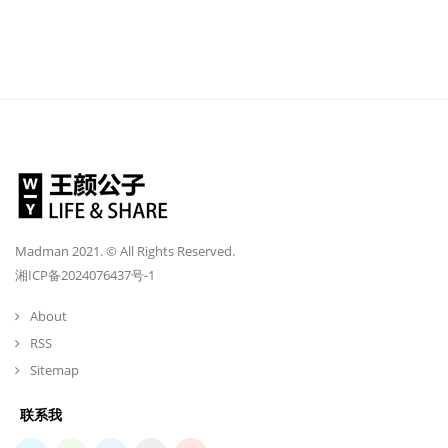
Madman 2021. © All Rights Reserved.
湘ICP备2024076437号-1
About
RSS
Sitemap
联系我