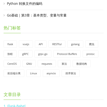
Python 转换文件的编码
Go基础｜第3章：基本类型、变量与常量
热门标签
flask
vuejs
API
RESTful
golang
爬虫
协程
gRPC
grpc-go
Protocol Buffers
protoc
CentOS
GNU
requests
算法
数据结构
前后端分离
Linux
asyncio
排序算法
文章目录
1. Flask-Babel