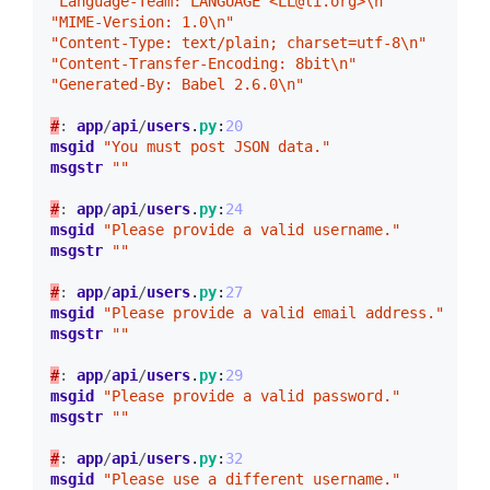
"Language-Team: LANGUAGE <LL@li.org>\n"
"MIME-Version: 1.0\n"
"Content-Type: text/plain; charset=utf-8\n"
"Content-Transfer-Encoding: 8bit\n"
"Generated-By: Babel 2.6.0\n"
#
:
app
/
api
/
users
.
py
:
20
msgid
"You must post JSON data."
msgstr
""
#
:
app
/
api
/
users
.
py
:
24
msgid
"Please provide a valid username."
msgstr
""
#
:
app
/
api
/
users
.
py
:
27
msgid
"Please provide a valid email address."
msgstr
""
#
:
app
/
api
/
users
.
py
:
29
msgid
"Please provide a valid password."
msgstr
""
#
:
app
/
api
/
users
.
py
:
32
msgid
"Please use a different username."