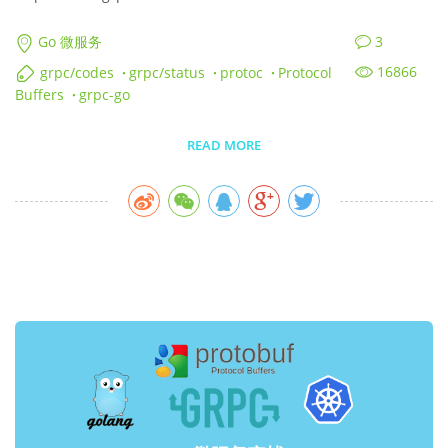
3
Go 微服务
16866
grpc/codes
·
grpc/status
·
protoc
·
Protocol
Buffers
·
grpc-go
READ MORE