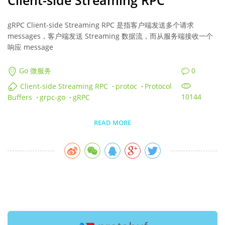
Client-side Streaming RPC
gRPC Client-side Streaming RPC 是指客户端发送多个请求
messages，客户端发送 Streaming 数据流，而从服务端接收一个
响应 message
0
Go 微服务
Client-side Streaming RPC
·
protoc
·
Protocol
10144
Buffers
·
grpc-go
·
gRPC
READ MORE