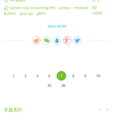
Server-side Streaming RPC
·
protoc
·
Protocol
10509
Buffers
·
grpc-go
·
gRPC
READ MORE
1
2
5
6
7
8
9
10
35
36
专题系列