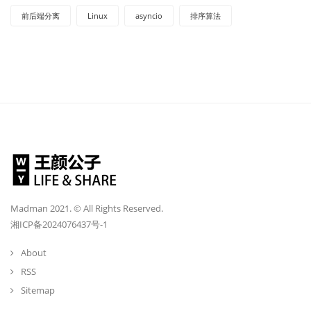
前后端分离
Linux
asyncio
排序算法
Madman 2021. © All Rights Reserved.
湘ICP备2024076437号-1
About
RSS
Sitemap